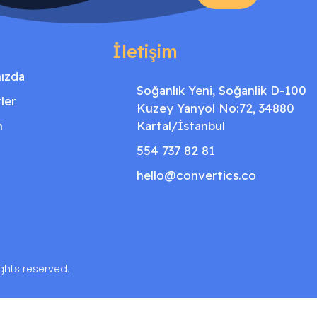
İletişim
ızda
Soğanlık Yeni, Soğanlik D-100
ler
Kuzey Yanyol No:72, 34880
m
Kartal/İstanbul
554 737 82 81
hello@convertics.co
ights reserved.