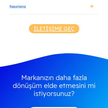
Raporlama
İLETİŞİME GEÇ
Markanızın daha fazla
dönüşüm elde etmesini mi
istiyorsunuz?