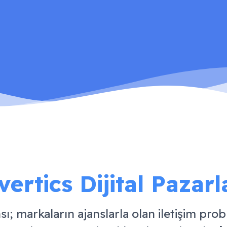
rtics Dijital Pazar
sı; markaların ajanslarla olan iletişim pro