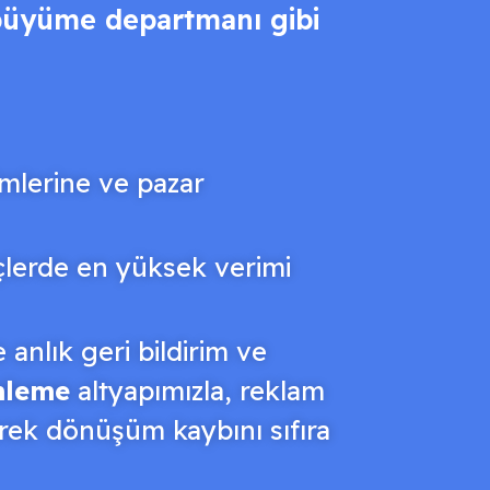
 büyüme departmanı gibi
imlerine ve pazar
çlerde en yüksek verimi
anlık geri bildirim ve
mleme
altyapımızla, reklam
erek dönüşüm kaybını sıfıra