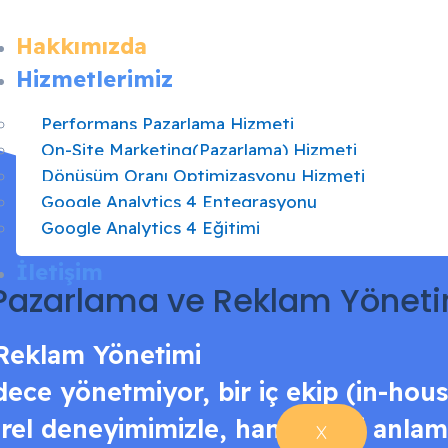
Hakkımızda
Hizmetlerimiz
Performans Pazarlama Hizmeti
On-Site Marketing(Pazarlama) Hizmeti
Dönüşüm Oranı Optimizasyonu Hizmeti
Google Analytics 4 Entegrasyonu
Google Analytics 4 Eğitimi
İletişim
 Pazarlama ve Reklam Yöneti
 Reklam Yönetimi
ece yönetmiyor, bir iç ekip (in-house
törel deneyimimizle, ham veriyi anlam
X