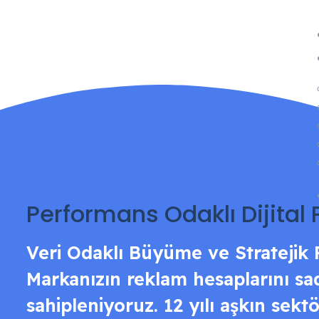
Performans Odaklı Dijital
Veri Odaklı Büyüme ve Stratejik
Markanızın reklam hesaplarını sad
sahipleniyoruz. 12 yılı aşkın sek