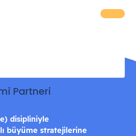
mi Partneri
) disipliniyle
lı büyüme stratejilerine