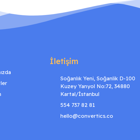
İletişim
ızda
Soğanlık Yeni, Soğanlik D-100
ler
Kuzey Yanyol No:72, 34880
m
Kartal/İstanbul
554 737 82 81
hello@convertics.co