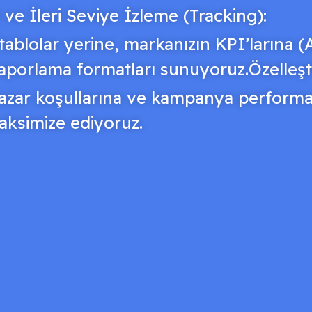
e İleri Seviye İzleme (Tracking):
tablolar yerine, markanızın KPI’larına
aporlama formatları sunuyoruz.Özelleşt
azar koşullarına ve kampanya performans
ksimize ediyoruz.